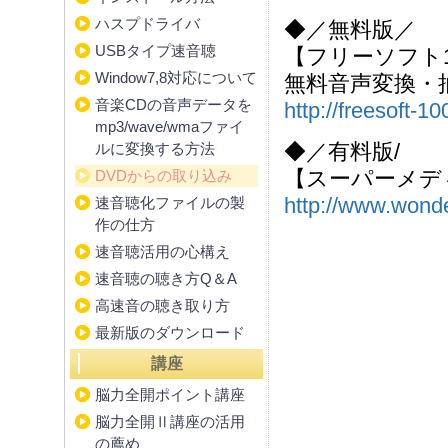
ハスプドライバ
◆／無料版／
USBタイプ速音聴
【フリーソフト1
Window7,8対応について
無料音声変換・
音楽CDの音声データを
http://freesoft-
mp3/wave/wmaファイ
◆／有料版/
ルに変換する方法
【スーパーメディ
DVDからの取り込み
http://www.wonde
速音聴化ファイルの製
作の仕方
速音聴活用の心構え
速音聴の聴き方Q＆A
高速音の聴き取り方
最新版のダウンロード
講座
脳力全開ポイント講座
脳力全開Ⅱ講座の活用
の薦め