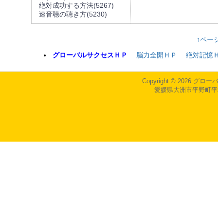
絶対成功する方法
(5267)
速音聴の聴き方
(5230)
↑ペー
グローバルサクセスＨＰ
脳力全開ＨＰ
絶対記憶
Copyright © 2026
グロー
愛媛県大洲市平野町平地会