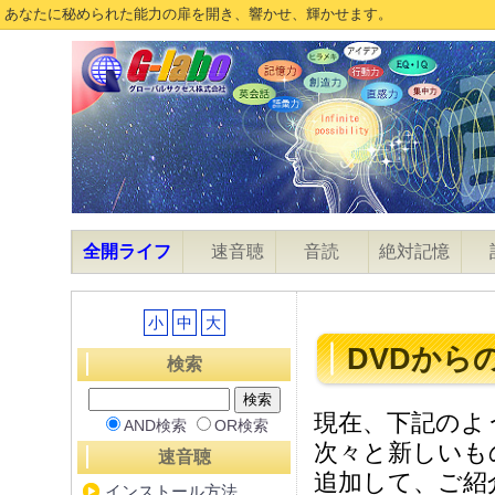
あなたに秘められた能力の扉を開き、響かせ、輝かせます。
全開ライフ
速音聴
音読
絶対記憶
小
中
大
DVDから
検索
現在、下記のよ
AND検索
OR検索
次々と新しいも
速音聴
追加して、ご紹
インストール方法