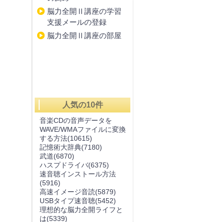
脳力全開Ⅱ講座の学習
支援メールの登録
脳力全開Ⅱ講座の部屋
人気の10件
音楽CDの音声データを
WAVE/WMAファイルに変換
する方法
(10615)
記憶術大辞典
(7180)
武道
(6870)
ハスプドライバ
(6375)
速音聴インストール方法
(5916)
高速イメージ音読
(5879)
USBタイプ速音聴
(5452)
理想的な脳力全開ライフと
は
(5339)