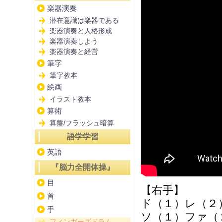
楽器演奏
潜在意識は楽器である
楽器演奏と人格形成
楽器演奏しよう
楽器演奏と経営
筆字
筆字教本
絵画
イラスト教本
算術
算盤/フラッシュ暗算
語学学習
英語
『脳力全開体操』
目
【右手】
首
ド（１）レ（２
手
ソ（１）ファ（
フィンガーズドラム