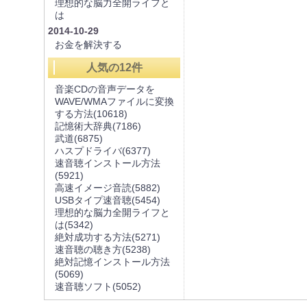
理想的な脳力全開ライフと
は
2014-10-29
お金を解決する
人気の12件
音楽CDの音声データを
WAVE/WMAファイルに変換
する方法
(10618)
記憶術大辞典
(7186)
武道
(6875)
ハスプドライバ
(6377)
速音聴インストール方法
(5921)
高速イメージ音読
(5882)
USBタイプ速音聴
(5454)
理想的な脳力全開ライフと
は
(5342)
絶対成功する方法
(5271)
速音聴の聴き方
(5238)
絶対記憶インストール方法
(5069)
速音聴ソフト
(5052)