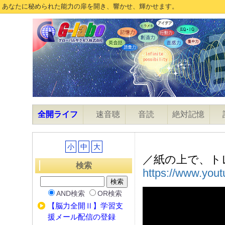
あなたに秘められた能力の扉を開き、響かせ、輝かせます。
全開ライフ
速音聴
音読
絶対記憶
小
中
大
／紙の上で、ト
検索
https://www.yo
AND検索
OR検索
【脳力全開Ⅱ】学習支
援メール配信の登録