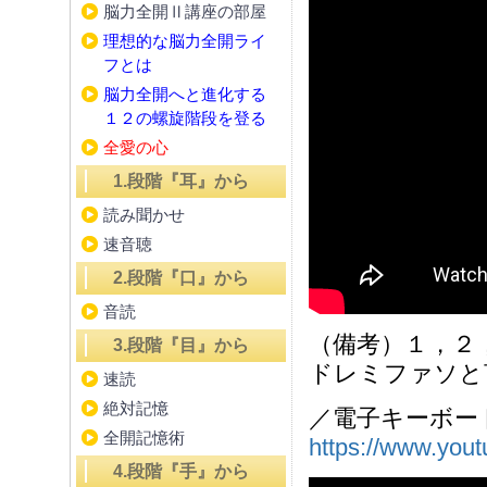
脳力全開Ⅱ講座の部屋
理想的な脳力全開ライ
フとは
脳力全開へと進化する
１２の螺旋階段を登る
全愛の心
1.段階『耳』から
読み聞かせ
速音聴
2.段階『口』から
音読
（備考）１，２
3.段階『目』から
ドレミファソと
速読
絶対記憶
／電子キーボー
全開記憶術
https://www.yo
4.段階『手』から