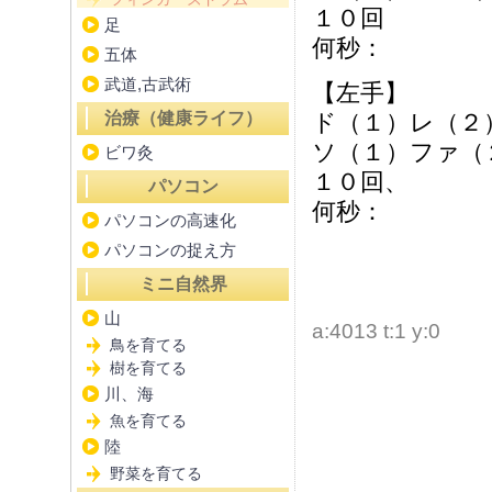
１０回
足
何秒：
五体
武道,古武術
【左手】
治療（健康ライフ）
ド（１）レ（２
ソ（１）ファ（
ビワ灸
１０回、
パソコン
何秒：
パソコンの高速化
パソコンの捉え方
ミニ自然界
山
a:4013 t:1 y:0
鳥を育てる
樹を育てる
川、海
魚を育てる
陸
野菜を育てる