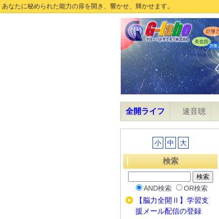
あなたに秘められた能力の扉を開き、響かせ、輝かせます。
全開ライフ
速音聴
小
中
大
検索
AND検索
OR検索
【脳力全開Ⅱ】学習支
援メール配信の登録