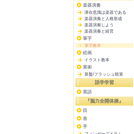
楽器演奏
潜在意識は楽器である
楽器演奏と人格形成
楽器演奏しよう
楽器演奏と経営
筆字
筆字教本
絵画
イラスト教本
算術
算盤/フラッシュ暗算
語学学習
英語
『脳力全開体操』
目
首
手
フィンガーズドラム