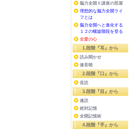
脳力全開Ⅱ講座の部屋
理想的な脳力全開ライ
フとは
脳力全開へと進化する
１２の螺旋階段を登る
全愛の心
1.段階『耳』から
読み聞かせ
速音聴
2.段階『口』から
音読
3.段階『目』から
速読
絶対記憶
全開記憶術
4.段階『手』から