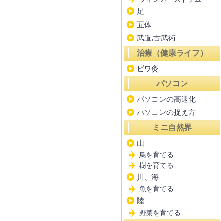
足
五体
武道,古武術
治療（健康ライフ）
ビワ灸
パソコン
パソコンの高速化
パソコンの捉え方
ミニ自然界
山
鳥を育てる
樹を育てる
川、海
魚を育てる
陸
野菜を育てる