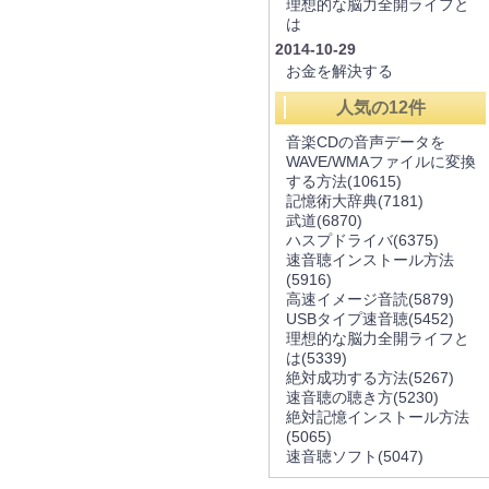
理想的な脳力全開ライフと
は
2014-10-29
お金を解決する
人気の12件
音楽CDの音声データを
WAVE/WMAファイルに変換
する方法
(10615)
記憶術大辞典
(7181)
武道
(6870)
ハスプドライバ
(6375)
速音聴インストール方法
(5916)
高速イメージ音読
(5879)
USBタイプ速音聴
(5452)
理想的な脳力全開ライフと
は
(5339)
絶対成功する方法
(5267)
速音聴の聴き方
(5230)
絶対記憶インストール方法
(5065)
速音聴ソフト
(5047)