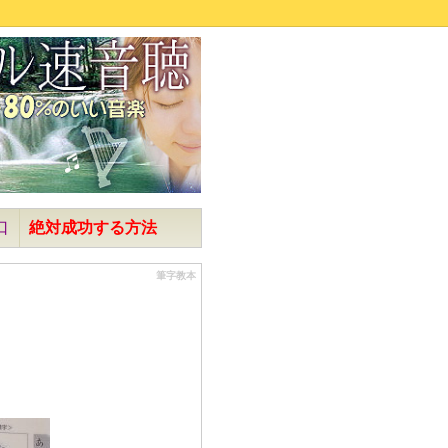
口
絶対成功する方法
筆字教本