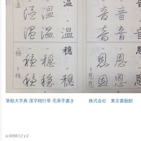
筆順大字典 漢字楷行草 毛筆手書き 株式会社 東京書藝館
a:4998 t:2 y:2